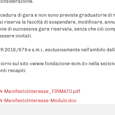
 considerazione.
ocedura di gara e non sono previste graduatorie di m
si riserva la facoltà di sospendere, modificare, ann
zione di successiva gara riservata, senza che ciò co
ssere invitati.
DPR 2016/679 e s.m.i., esclusivamente nell’ambito de
 giorni sul sito <www.fondazione-ecm.it> nella sezio
nti recapiti:
4-ManifestoInteresse_FIRMATO.pdf
-ManifestoInteresse-Modulo.doc