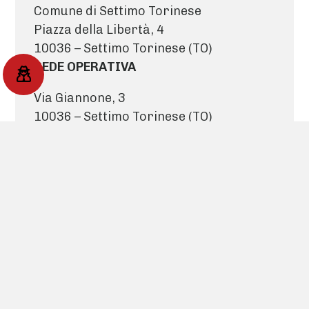
Comune di Settimo Torinese
Piazza della Libertà, 4
10036 – Settimo Torinese (TO)
SEDE OPERATIVA
Via Giannone, 3
10036 – Settimo Torinese (TO)
servizi.amministrativi@fondazione-
ecm.it
CONTATTI SERVIZI AMMINISTRATIVI
Tel.
011/8028748
servizi.amministrativi@fondazione-
ecm.it
PEC:
amministrazione@cert.fondazione-
ecm.org